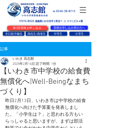
お問い合せ
℡ 0246-38-8715
〒970-8026
​福島県いわき市平２町目７-２ ヤマニビル４階
第2回英検お申し込み
英検お申し込み済の方へ
全日制予備校
高校生/高専生
中学生
小学生
記事
いわき 高志館
2025年2月14日
読了時間: 1分
【いわき市中学校の給食費
無償化へ|Well-Beingなまち
づくり】
昨日2月13日、いわき市は中学校の給食
無償化へ向けた予算案を発表しまし
た。「小学生は？」と思われる方もい
らっしゃると思いますが、まずは部活