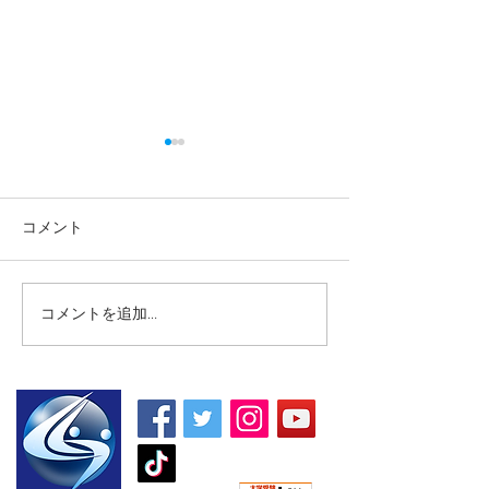
コメント
コメントを追加…
【高校生・高卒浪人生向
【夏期講習｜中
け夏期講習】
5教科】