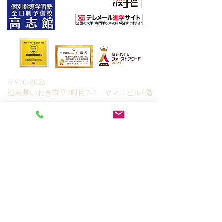
朝日新聞社主催
〒970-8026
​福島県いわき市平2町目7-2 ヤマニビル4階
高志館の特長
合格実績
予備校（全日制）
生徒さんの声
高校生・高専生指
入塾までの流れ
導
全統模試
中学生指導
学習カウンセリング＆資料請
小学生指導
求
Q&A
家庭教師指導
プライバシーポリシー
​情報ブログ
講師募集
© 2019 KOUSHIKAN, RUDOLPH CO.,LTD.