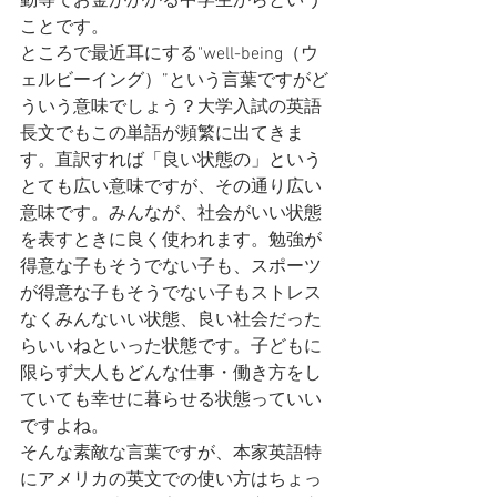
動等でお金がかかる中学生からという
ことです。
ところで最近耳にする"well-being（ウ
ェルビーイング）”という言葉ですがど
ういう意味でしょう？大学入試の英語
長文でもこの単語が頻繁に出てきま
す。直訳すれば「良い状態の」という
とても広い意味ですが、その通り広い
意味です。みんなが、社会がいい状態
を表すときに良く使われます。勉強が
得意な子もそうでない子も、スポーツ
が得意な子もそうでない子もストレス
なくみんないい状態、良い社会だった
らいいねといった状態です。子どもに
限らず大人もどんな仕事・働き方をし
ていても幸せに暮らせる状態っていい
ですよね。
そんな素敵な言葉ですが、本家英語特
にアメリカの英文での使い方はちょっ