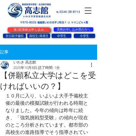
お問い合せ
℡ 0246-38-8715
〒970-8026
​福島県いわき市平２町目７-２ ヤマニビル４階
第2回英検お申し込み
英検お申し込み済の方へ
全日制予備校
高校生/高専生
中学生
小学生
記事
いわき 高志館
2025年10月8日
読了時間: 1分
【併願私立大学はどこを受
ければいいの？】
１０月に入り、いよいよ大手予備校主
催の最後の模擬試験が行われる時期と
なりました。今年の傾向は昨年に続
き、「強気挑戦型受験」の傾向が現在
のところ分析されています。都市部の
高校生の進路指導でそう指導されてい