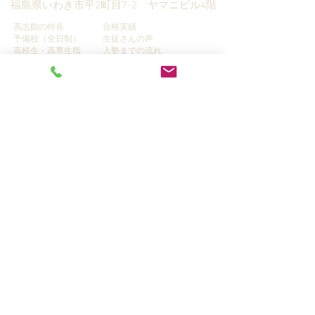
​福島県いわき市平2町目7-2 ヤマニビル4階
高志館の特長
合格実績
予備校（全日制）
生徒さんの声
高校生・高専生指
入塾までの流れ
導
全統模試
中学生指導
学習カウンセリング＆資料請
小学生指導
求
Q&A
家庭教師指導
プライバシーポリシー
​情報ブログ
講師募集
© 2019 KOUSHIKAN, RUDOLPH CO.,LTD.