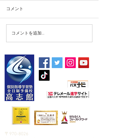
コメント
コメントを追加…
【高校生・高卒浪人生向
【夏期講習｜中
け夏期講習】
5教科】
朝日新聞社主催
〒970-8026