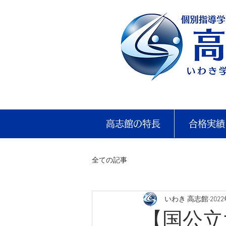
高志館の特長
合格実績
全ての記事
いわき 高志館
202
【国公立