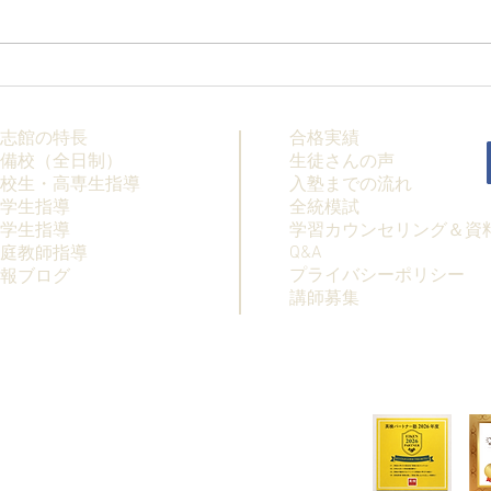
【高校生・高卒浪人生向け夏
【夏
期講習】
科】
志館の特長
合格実績
備校（全日制）
生徒さんの声
校生・高専生指導
入塾までの流れ
学生指導
全統模試
学生指導
学習カウンセリング＆資
Q&A
庭教師指導
プライバシーポリシー
情報ブログ
講師募集