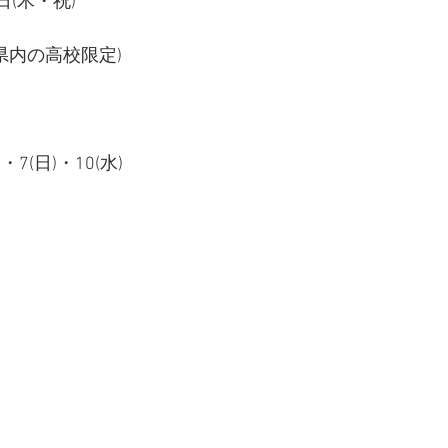
日(木・祝)
崎県内の高校限定)
)・7(日)・10(水)