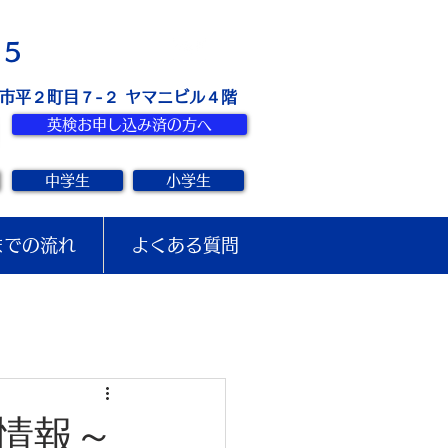
お問い合せ
15
き市平２町目７-２ ヤマニビル４階
英検お申し込み済の方へ
中学生
小学生
までの流れ
よくある質問
情報～