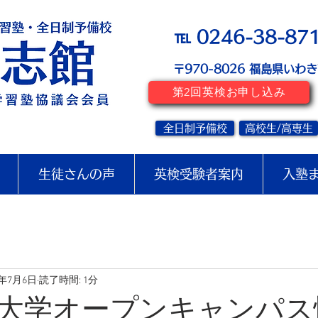
℡ 0246-38-87
〒970-8026
​福島県いわ
第2回英検お申し込み
全日制予備校
高校生/高専生
生徒さんの声
英検受験者案内
入塾
2年7月6日
読了時間: 1分
大学オープンキャンパス