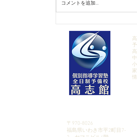
コメントを追加…
【9/27(日)英検受付中❘英検
利用大学受験最後のチャン
ス】
高
予
高
中
小
家
​
〒970-8026
​福島県いわき市平2町目7-