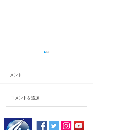
コメント
コメントを追加…
【高校生・高卒浪人生向
【夏期講習｜中
け夏期講習】
5教科】