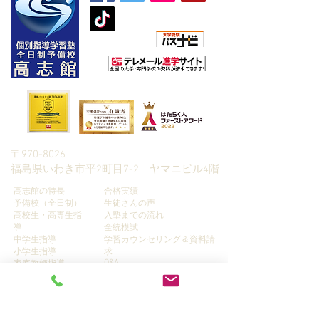
朝日新聞社主催
〒970-8026
​福島県いわき市平2町目7-2 ヤマニビル4階
高志館の特長
合格実績
予備校（全日制）
生徒さんの声
高校生・高専生指
入塾までの流れ
導
全統模試
中学生指導
学習カウンセリング＆資料請
小学生指導
求
Q&A
家庭教師指導
プライバシーポリシー
​情報ブログ
講師募集