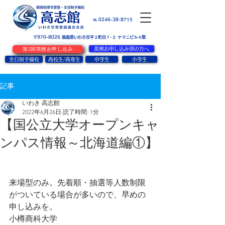
お問い合せ
℡ 0246-38-8715
〒970-8026
​福島県いわき市平２町目７-２ ヤマニビル４階
第2回英検お申し込み
英検お申し込み済の方へ
全日制予備校
高校生/高専生
中学生
小学生
記事
いわき 高志館
2022年6月26日
読了時間: 1分
【国公立大学オープンキャ
ンパス情報～北海道編①】
来場型のみ。先着順・抽選等人数制限
がついている場合が多いので、早めの
申し込みを。
小樽商科大学