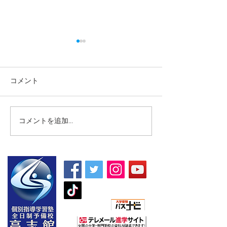
コメント
コメントを追加…
【高校生・高卒浪人生向
【夏期講習｜中
け夏期講習】
5教科】