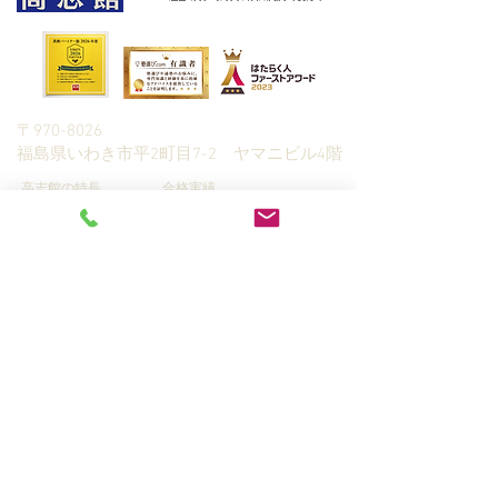
朝日新聞社主催
〒970-8026
​福島県いわき市平2町目7-2 ヤマニビル4階
高志館の特長
合格実績
予備校（全日制）
生徒さんの声
高校生・高専生指
入塾までの流れ
導
全統模試
中学生指導
学習カウンセリング＆資料請
小学生指導
求
Q&A
家庭教師指導
プライバシーポリシー
​情報ブログ
講師募集
© 2019 KOUSHIKAN, RUDOLPH CO.,LTD.