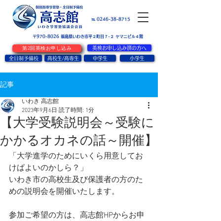
お問い合せ
℡ 0246-38-8715
〒970-8026
​福島県いわき市平２町目７-２ ヤマニビル４階
第2回英検お申し込み
英検お申し込み済の方へ
全日制予備校
高校生/高専生
中学生
小学生
記事
いわき 高志館
2023年9月6日
読了時間: 1分
【大学受験説明会～受験に
かかるオカネの話～開催】
「大学進学のためにいくら用意してお
けばよいのかしら？」
いわき市の高校生及び保護者の方のた
めの説明会を開催いたします。
参加ご希望の方は、高志館HPからお申