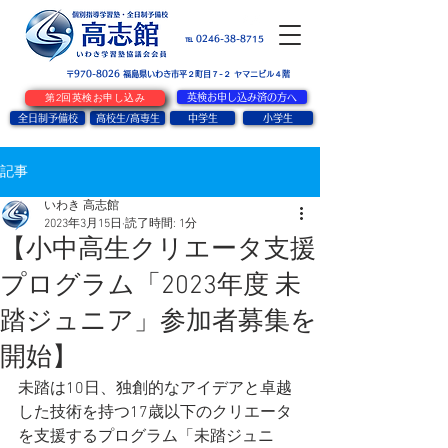
お問い合せ
℡ 0246-38-8715
〒970-8026
​福島県いわき市平２町目７-２ ヤマニビル４階
第2回英検お申し込み
英検お申し込み済の方へ
全日制予備校
高校生/高専生
中学生
小学生
記事
いわき 高志館
2023年3月15日
読了時間: 1分
【小中高生クリエータ支援
プログラム「2023年度 未
踏ジュニア」参加者募集を
開始】
未踏は10日、独創的なアイデアと卓越
した技術を持つ17歳以下のクリエータ
を支援するプログラム「未踏ジュニ