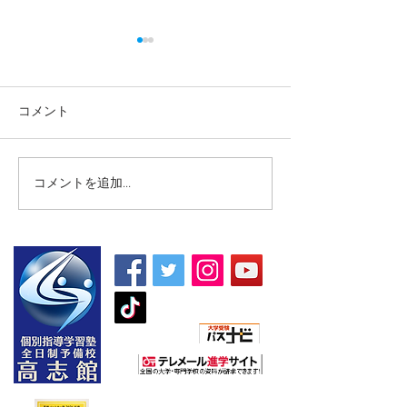
コメント
コメントを追加…
【高校生・高卒浪人生向
【夏期講習｜中
け夏期講習】
5教科】