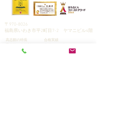
朝日新聞社主催
〒970-8026
​福島県いわき市平2町目7-2 ヤマニビル4階
高志館の特長
合格実績
予備校（全日制）
生徒さんの声
高校生・高専生指
入塾までの流れ
導
全統模試
中学生指導
学習カウンセリング＆資料請
小学生指導
求
Q&A
家庭教師指導
プライバシーポリシー
​情報ブログ
講師募集
© 2019 KOUSHIKAN, RUDOLPH CO.,LTD.