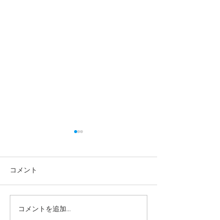
コメント
コメントを追加…
【高校生・高卒浪人生向
【夏期講習｜中