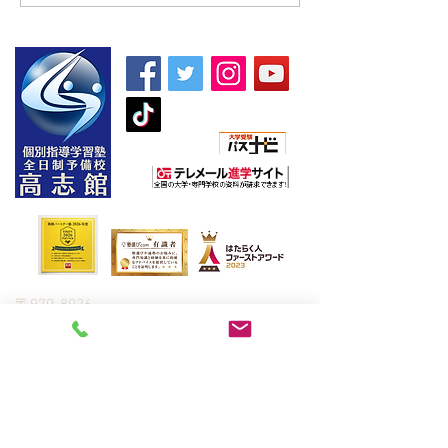
け夏期講習】
5教科】
朝日新聞社主催
〒970-8026
​福島県いわき市平2町目7-2 ヤマニビル4階
高志館の特長
合格実績
予備校（全日制）
生徒さんの声
高校生・高専生指
入塾までの流れ
導
全統模試
中学生指導
学習カウンセリング＆資料請
小学生指導
求