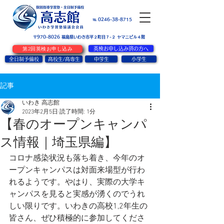
お問い合せ
℡ 0246-38-8715
〒970-8026
​福島県いわき市平２町目７-２ ヤマニビル４階
第2回英検お申し込み
英検お申し込み済の方へ
全日制予備校
高校生/高専生
中学生
小学生
記事
いわき 高志館
2023年2月5日
読了時間: 1分
【春のオープンキャンパ
ス情報｜埼玉県編】
コロナ感染状況も落ち着き、今年のオ
ープンキャンパスは対面来場型が行わ
れるようです。やはり、実際の大学キ
ャンパスを見ると実感が湧くのでうれ
しい限りです。いわきの高校1,2年生の
皆さん、ぜひ積極的に参加してくださ