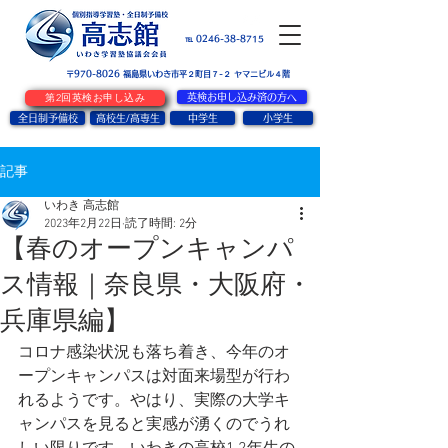
お問い合せ
℡ 0246-38-8715
〒970-8026
​福島県いわき市平２町目７-２ ヤマニビル４階
第2回英検お申し込み
英検お申し込み済の方へ
全日制予備校
高校生/高専生
中学生
小学生
記事
いわき 高志館
2023年2月22日
読了時間: 2分
【春のオープンキャンパ
ス情報｜奈良県・大阪府・
兵庫県編】
コロナ感染状況も落ち着き、今年のオ
ープンキャンパスは対面来場型が行わ
れるようです。やはり、実際の大学キ
ャンパスを見ると実感が湧くのでうれ