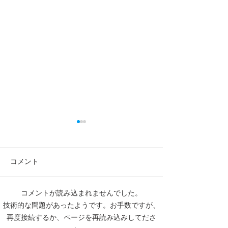
コメント
コメントが読み込まれませんでした。
【高校生・高卒浪人生向
【夏期講習｜中
技術的な問題があったようです。お手数ですが、
け夏期講習】
5教科】
再度接続するか、ページを再読み込みしてださ