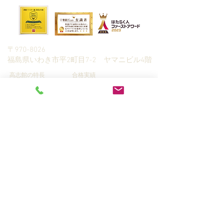
朝日新聞社主催
〒970-8026
​福島県いわき市平2町目7-2 ヤマニビル4階
高志館の特長
合格実績
予備校（全日制）
生徒さんの声
高校生・高専生指
入塾までの流れ
導
全統模試
中学生指導
学習カウンセリング＆資料請
小学生指導
求
Q&A
家庭教師指導
プライバシーポリシー
​情報ブログ
講師募集
© 2019 KOUSHIKAN, RUDOLPH CO.,LTD.