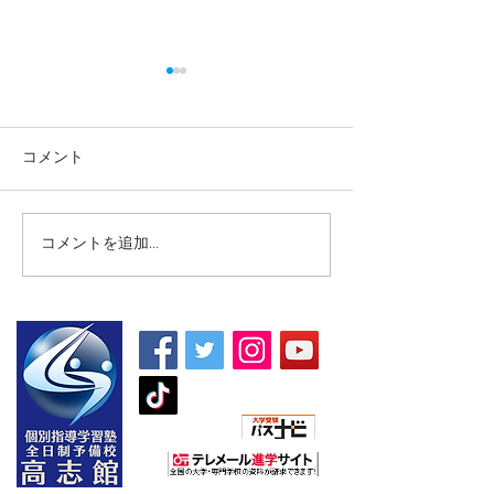
コメント
コメントを追加…
【高校生・高卒浪人生向
【夏期講習｜中
け夏期講習】
5教科】