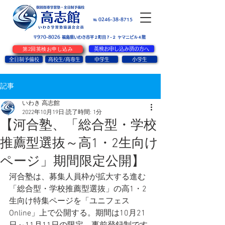
お問い合せ
℡ 0246-38-8715
〒970-8026
​福島県いわき市平２町目７-２ ヤマニビル４階
第2回英検お申し込み
英検お申し込み済の方へ
全日制予備校
高校生/高専生
中学生
小学生
記事
いわき 高志館
2022年10月19日
読了時間: 1分
【河合塾、「総合型・学校
推薦型選抜～高1・2生向け
ページ」期間限定公開】
河合塾は、募集人員枠が拡大する進む
「総合型・学校推薦型選抜」の高1・2
生向け特集ページを「ユニフェス
Online」上で公開する。期間は10月21