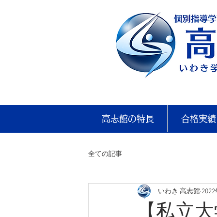
高志館の特長
合格実績
全ての記事
いわき 高志館
202
【私立大