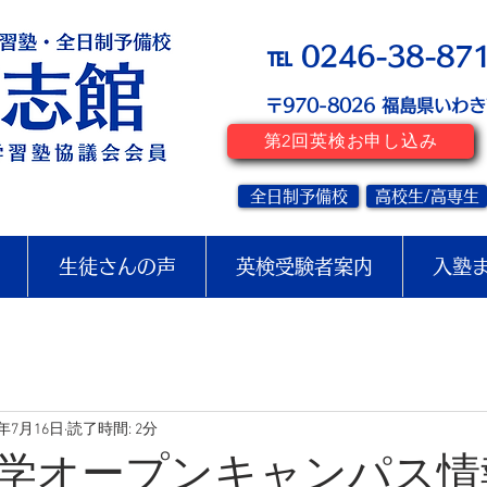
℡ 0246-38-87
〒970-8026
​福島県いわ
第2回英検お申し込み
全日制予備校
高校生/高専生
生徒さんの声
英検受験者案内
入塾
2年7月16日
読了時間: 2分
学オープンキャンパス情