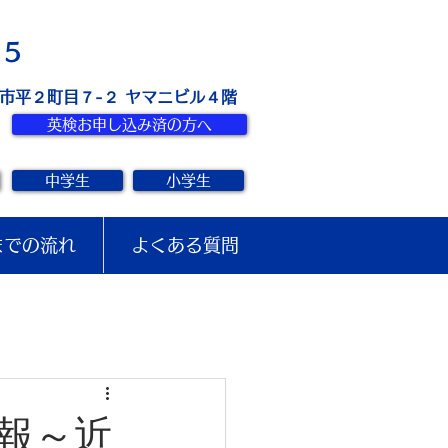
お問い合せ
15
き市平２町目７-２ ヤマニビル４階
英検お申し込み済の方へ
中学生
小学生
までの流れ
よくある質問
報～近