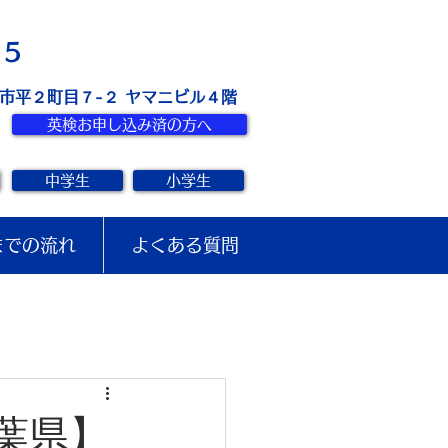
お問い合せ
15
き市平２町目７-２ ヤマニビル４階
英検お申し込み済の方へ
中学生
小学生
までの流れ
よくある質問
千葉県】