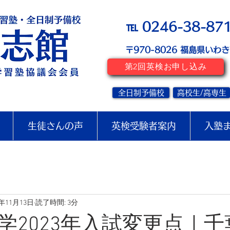
℡ 0246-38-87
〒970-8026
​福島県いわ
第2回英検お申し込み
全日制予備校
高校生/高専生
生徒さんの声
英検受験者案内
入塾
2年11月13日
読了時間: 3分
学2023年入試変更点｜