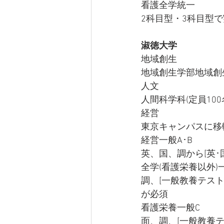
看護全学統一
2科目型・3科目型
淑徳大学
地域創生
地域創生学部地域創
人文
人間科学科(定員10
経営
東京キャンパスに移
経営一般A･B
英、国、調から[英
全学(看護栄養以外)
調、[一般教養テス
が必須
看護栄養一般C
面、調、[一般教養