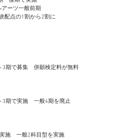
前期・後期で実施
ルアーツ一般前期
験配点の1割から2割に
1～3期で募集　併願検定料が無料
～3期で実施　一般4期を廃止
で実施　一般2科目型を実施