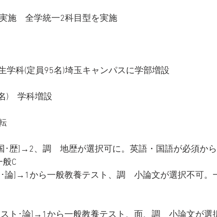
で実施　全学統一2科目型を実施
生学科(定員95名)埼玉キャンパスに学部増設
0名)　学科増設
転
･国･歴]→2、調　地歴が選択可に。英語・国語が必須か
一般C
ト･論]→1から一般教養テスト、調　小論文が選択不可。
テスト･論]→1から一般教養テスト、面、調　小論文が選