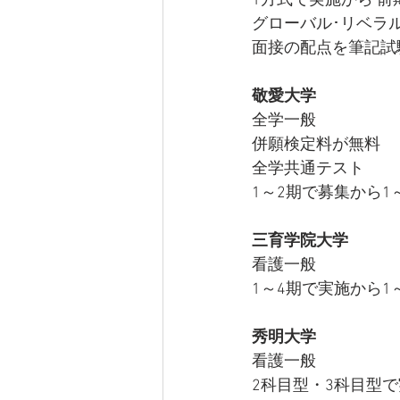
1方式で実施から 
グローバル･リベラ
面接の配点を筆記試
敬愛大学
全学一般
併願検定料が無料
全学共通テスト
1～2期で募集から
三育学院大学
看護一般
1～4期で実施から1
秀明大学
看護一般
2科目型・3科目型