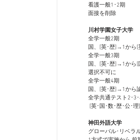
看護一般1･2期
面接を削除
川村学園女子大学
全学一般2期
国、[英･歴]→1か
全学一般3期
国、[英･歴]→1か
選択不可に
全学一般4期
国、[英･歴]→1か
全学共通テスト2･3･
 [英･国･数･歴･公･
神田外語大学
グローバル･リベラ