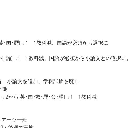
ら[英･国･歴]→1　1教科減。国語が必須から選択に
ら[国･論]→1　1教科減。国語が必須から小論文との選択
ら論　小論文を追加。学科試験を廃止
4期
理]→2から[英･国･数･歴･公･理]→1　1教科減
ルアーツ一般