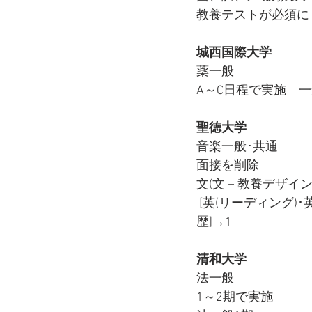
教養テストが必須に
城西国際大学
薬一般
A～C日程で実施　一
聖徳大学
音楽一般･共通
面接を削除
文(文－教養デザイン
 [英(リーディング)･英(リスニング)･国]→1から英(リーディング)、[英(リスニング)･国･数･
歴]→1　
清和大学
法一般
1～2期で実施