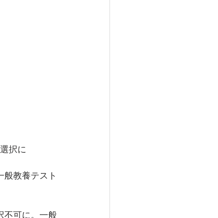
ら選択に
一般教養テスト
択不可に。一般