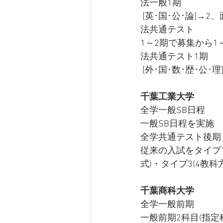
法一般1期
 [英･国･公･論]
法共通テスト
1～2期で募集から1
法共通テスト1期
 [外･国･数･歴･公･理
千葉工業大学
全学一般SB日程
一般SB日程を実施
全学共通テスト後期
従来の入試をタイプ1
式)・タイプ3(4教科
千葉商科大学
全学一般前期
一般前期2科目(指定