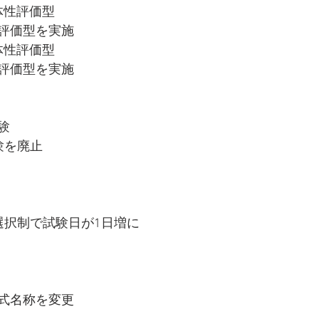
体性評価型
評価型を実施
体性評価型
評価型を実施
験
験を廃止
選択制で試験日が1日増に
式名称を変更