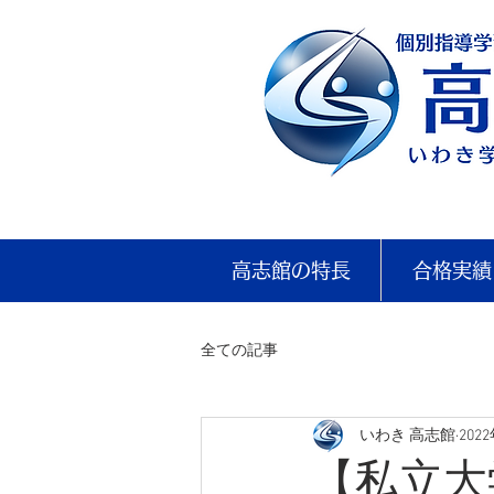
高志館の特長
合格実績
全ての記事
いわき 高志館
202
【私立大