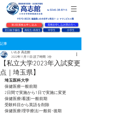
お問い合せ
℡ 0246-38-8715
〒970-8026
​福島県いわき市平２町目７-２ ヤマニビル４階
第2回英検お申し込み
英検お申し込み済の方へ
全日制予備校
高校生/高専生
中学生
小学生
記事
いわき 高志館
2022年11月11日
読了時間: 3分
【私立大学2023年入試変更
点｜埼玉県】
埼玉医科大学
保健医療一般前期
2日間で実施から1日で実施に変更
保健医療(看護)一般前期
受験科目から英語を削除
保健医療(理学療法)一般前･後期