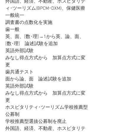
外国語、経済、不動産、ホスピタリテ
ィ･ツーリズム(BPCM･DXM)、保健医療
一般統一
調査書の点数化を実施
歯一般
英、面、[数･理]→1から英、論、面、
[数･理]　論述試験を追加
英語外部試験
みなし得点方式から　加算点方式に変
更
歯共通テスト
面から論、面　論述試験を追加
英語外部試験
みなし得点方式から　加算点方式に変
更
ホスピタリティ･ツーリズム学校推薦型
公募制
学校推薦型選抜公募制を廃止
外国語、経済、不動産、ホスピタリテ