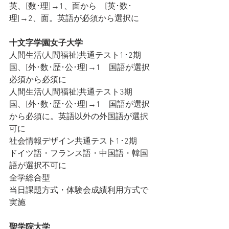
英、[数･理]→1、面から    [英･数･
理]→2、面。英語が必須から選択に
十文字学園女子大学
人間生活(人間福祉)共通テスト1･2期
国、[外･数･歴･公･理]→1　国語が選択
必須から必須に
人間生活(人間福祉)共通テスト3期
国、[外･数･歴･公･理]→1　国語が選択
から必須に。英語以外の外国語が選択
可に
社会情報デザイン共通テスト1･2期
ドイツ語・フランス語・中国語・韓国
語が選択不可に
全学総合型
当日課題方式・体験会成績利用方式で
実施
聖学院大学