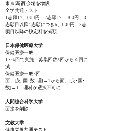
東京(新宿)会場を増設
全学共通テスト
1志願17、000円、2志願17、000円、3
志願目以降1志願につき5、000円　3志
願目以降の検定料を減額
日本保健医療大学
保健医療一般
1～4回で実施　募集回数6回から４回に
減
保健医療一般3回
面、[英･国･数･理]→1から面、[英･国･
数]→1　理科が選択不可に
人間総合科学大学
面接を削除
文教大学
健康栄養共通テスト