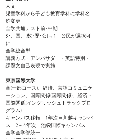
人文
児童学科から子ども教育学科に学科名
称変更
全学共通テスト前･中期
外、国、[数･歴･公]→1　公民が選択可
に
全学総合型
講義方式・アンバサダー・英語特別・
課題文自己表現で実施
東京国際大学
商(一部コース)、経済、言語コミュニケ
ーション、国際関係(国際関係)、経済・
国際関係(イングリッシュトラックプロ
グラム)
キャンパス移転　1年次＝川越キャンパ
ス　2～4年次＝池袋国際キャンパス
全学全学部統一