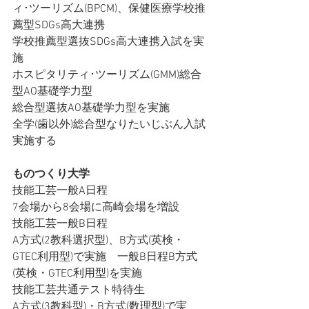
ィ･ツーリズム(BPCM)、保健医療学校推
薦型SDGs高大連携
学校推薦型選抜SDGs高大連携入試を実
施
ホスピタリティ･ツーリズム(GMM)総合
型AO基礎学力型
総合型選抜AO基礎学力型を実施
全学(歯以外)総合型なりたいじぶん入試
実施する
ものつくり大学
技能工芸一般A日程
7会場から8会場に高崎会場を増設
技能工芸一般B日程
A方式(2教科選択型)、B方式(英検・
GTEC利用型)で実施　一般B日程B方式
(英検・GTEC利用型)を実施
技能工芸共通テスト特待生
A方式(3教科型)・B方式(数理型)で実