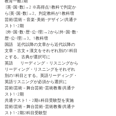
教育一般2期
 [英･国･数]→2 ※高得点1教科で判定か
ら[英･国･数]→2。判定教科が1教科増
芸術(芸術－音楽･美術･デザイン)共通テ
スト1･2期
 [外･国･数･歴･公･理]→2から[外･国･数･
歴･公･理]→3。1教科増
国語　近代以降の文章から近代以降の
文章・古文＋漢文をそれぞれ別の1科目
とする。古典が選択可に
英語       リーディング・リスニングから
リーディング・リスニングをそれぞれ
別の1科目とする。英語リーディング・
英語リスニングが必須から選択に
芸術(芸術－舞台芸術･芸術教養)共通テ
スト1･2期
共通テスト1・2期4科目受験型を実施
芸術(芸術－舞台芸術･芸術教養)共通テ
スト1･2期2科目受験型