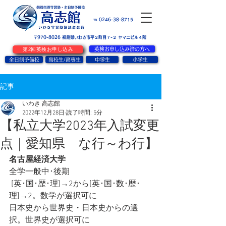
お問い合せ
℡ 0246-38-8715
〒970-8026
​福島県いわき市平２町目７-２ ヤマニビル４階
第2回英検お申し込み
英検お申し込み済の方へ
全日制予備校
高校生/高専生
中学生
小学生
記事
いわき 高志館
2022年12月28日
読了時間: 5分
【私立大学2023年入試変更
点｜愛知県 な行～わ行】
名古屋経済大学
全学一般中･後期
 [英･国･歴･理]→2から[英･国･数･歴･
理]→2。数学が選択可に
日本史から世界史・日本史からの選
択。世界史が選択可に