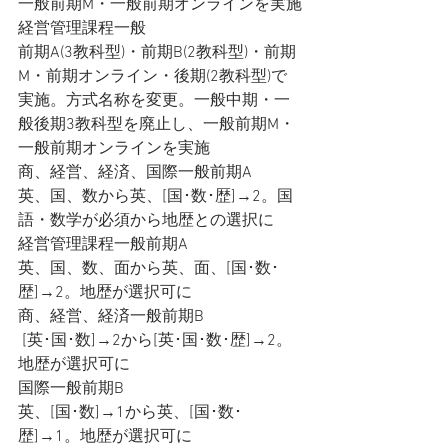
一般前期M・一般前期オンラインを実施
経営管理課程一般
前期A(3教科型)・前期B(2教科型)・前期
M・前期オンライン・後期(2教科型)で
実施。方式名称を変更。一般中期・一
般後期3教科型を廃止し、一般前期M・
一般前期オンラインを実施
商、経営、経済、国際一般前期A
英、国、数から英、[国･数･歴]→2。国
語・数学が必須から地歴との選択に
経営管理課程一般前期A
英、国、数、面から英、面、[国･数･
歴]→2。地歴が選択可に
商、経営、経済一般前期B
 [英･国･数]→2から[英･国･数･歴]→2。
地歴が選択可に
国際一般前期B
英、[国･数]→1から英、[国･数･
歴]→1。地歴が選択可に