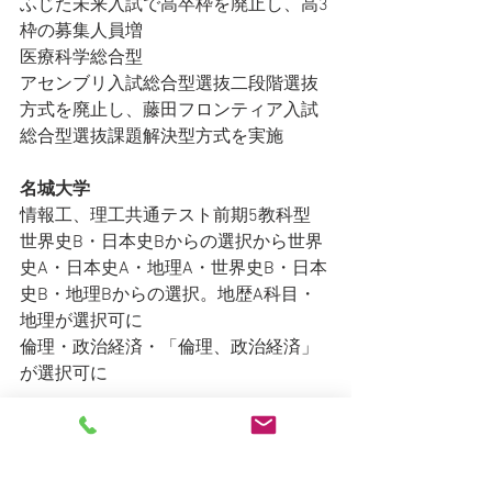
ふじた未来入試で高卒枠を廃止し、高3
枠の募集人員増
医療科学総合型
アセンブリ入試総合型選抜二段階選抜
方式を廃止し、藤田フロンティア入試
総合型選抜課題解決型方式を実施
名城大学
情報工、理工共通テスト前期5教科型
世界史B・日本史Bからの選択から世界
史A・日本史A・地理A・世界史B・日本
史B・地理Bからの選択。地歴A科目・
地理が選択可に
倫理・政治経済・「倫理、政治経済」
が選択可に
いわき高志館　個別指導学習塾　高校
受験中学生　大学受験高校生・浪人生