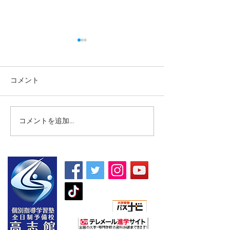
コメント
コメントを追加…
【高校生・高卒浪人生向
【夏期講習｜中
け夏期講習】
5教科】