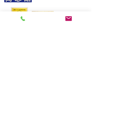
朝日新聞社主催
〒970-8026
​福島県いわき市平2町目7-2 ヤマニビル4階
高志館の特長
合格実績
予備校（全日制）
生徒さんの声
高校生・高専生指
入塾までの流れ
導
全統模試
中学生指導
学習カウンセリング＆資料請
小学生指導
求
Q&A
家庭教師指導
プライバシーポリシー
​情報ブログ
講師募集
© 2019 KOUSHIKAN, RUDOLPH CO.,LTD.