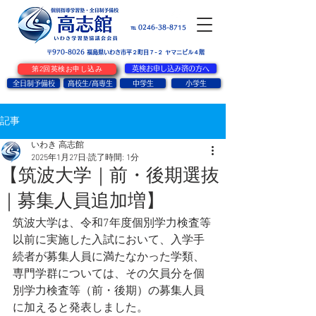
お問い合せ
℡ 0246-38-8715
〒970-8026
​福島県いわき市平２町目７-２ ヤマニビル４階
第2回英検お申し込み
英検お申し込み済の方へ
全日制予備校
高校生/高専生
中学生
小学生
記事
いわき 高志館
2025年1月27日
読了時間: 1分
【筑波大学｜前・後期選抜
｜募集人員追加増】
筑波大学は、令和7年度個別学力検査等
以前に実施した入試において、入学手
続者が募集人員に満たなかった学類、
専門学群については、その欠員分を個
別学力検査等（前・後期）の募集人員
に加えると発表しました。