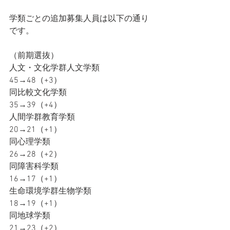
学類ごとの追加募集人員は以下の通り
です。
（前期選抜）
人文・文化学群人文学類	
45→48（+3）
同比較文化学類			
35→39（+4）
人間学群教育学類			
20→21（+1）
同心理学類				
26→28（+2）
同障害科学類				
16→17（+1）
生命環境学群生物学類		
18→19（+1）
同地球学類				
21→23（+2）