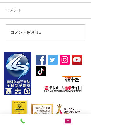
コメント
コメントを追加…
【高校生・高卒浪人生向
【夏期講習｜中
け夏期講習】
5教科】
朝日新聞社主催
〒970-8026