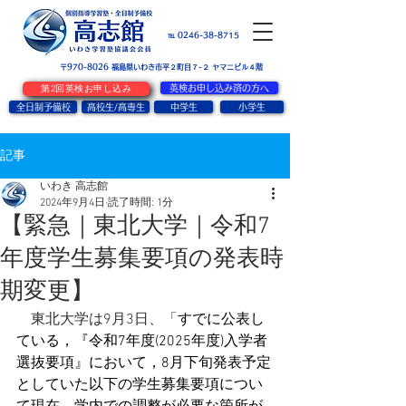
お問い合せ
℡ 0246-38-8715
〒970-8026
​福島県いわき市平２町目７-２ ヤマニビル４階
第2回英検お申し込み
英検お申し込み済の方へ
全日制予備校
高校生/高専生
中学生
小学生
記事
いわき 高志館
2024年9月4日
読了時間: 1分
【緊急｜東北大学｜令和7
年度学生募集要項の発表時
期変更】
　東北大学は9月3日、「
すでに公表し
ている，『令和7年度(2025年度)入学者
選抜要項』において，8月下旬発表予定
としていた以下の学生募集要項につい