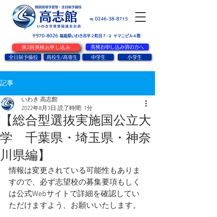
お問い合せ
℡ 0246-38-8715
〒970-8026
​福島県いわき市平２町目７-２ ヤマニビル４階
第2回英検お申し込み
英検お申し込み済の方へ
全日制予備校
高校生/高専生
中学生
小学生
記事
いわき 高志館
2022年8月3日
読了時間: 1分
【総合型選抜実施国公立大
学 千葉県・埼玉県・神奈
川県編】
情報は変更されている可能性もありま
すので、必ず志望校の募集要項もしく
は公式Webサイトで詳細を確認してい
ただけますよう、お願いいたします。