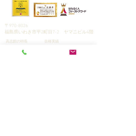
朝日新聞社主催
〒970-8026
​福島県いわき市平2町目7-2 ヤマニビル4階
高志館の特長
合格実績
予備校（全日制）
生徒さんの声
高校生・高専生指
入塾までの流れ
導
全統模試
中学生指導
学習カウンセリング＆資料請
小学生指導
求
Q&A
家庭教師指導
プライバシーポリシー
​情報ブログ
講師募集
© 2019 KOUSHIKAN, RUDOLPH CO.,LTD.