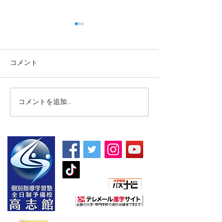
コメント
コメントを追加…
【高校生・高卒浪人生向
【夏期講習｜中
け夏期講習】
5教科】