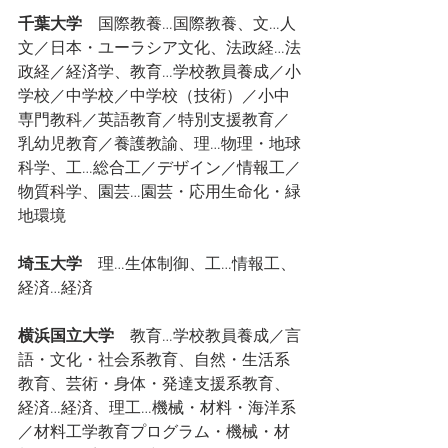
千葉大学
　国際教養…国際教養、文…人
文／日本・ユーラシア文化、法政経…法
政経／経済学、教育…学校教員養成／小
学校／中学校／中学校（技術）／小中
専門教科／英語教育／特別支援教育／
乳幼児教育／養護教諭、理…物理・地球
科学、工…総合工／デザイン／情報工／
物質科学、園芸…園芸・応用生命化・緑
地環境
埼玉大学
　理…生体制御、工…情報工、
経済…経済
横浜国立大学
　教育…学校教員養成／言
語・文化・社会系教育、自然・生活系
教育、芸術・身体・発達支援系教育、
経済…経済、理工…機械・材料・海洋系
／材料工学教育プログラム・機械・材