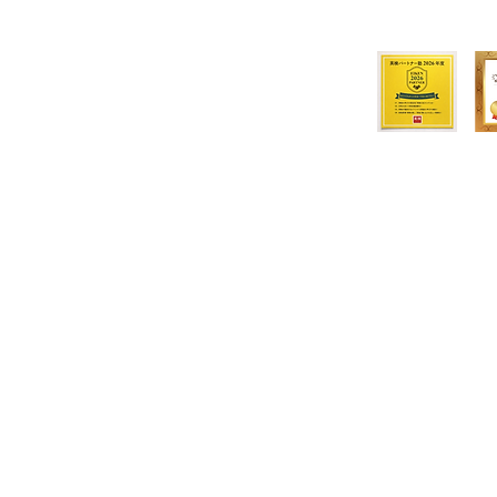
© 2019 KOUSHIKAN, RUDOLPH CO.,LTD.