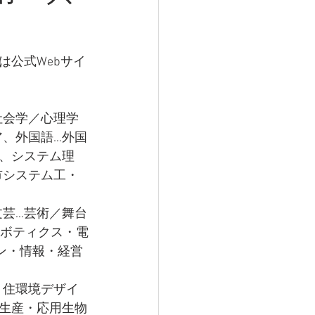
公式Webサイ
社会学／心理学
ア、外国語…外国
ト、システム理
市システム工・
文芸…芸術／舞台
ロボティクス・電
ン・情報・経営
・住環境デザイ
業生産・応用生物