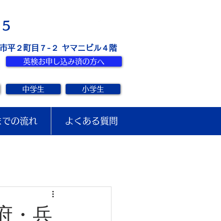
お問い合せ
15
き市平２町目７-２ ヤマニビル４階
英検お申し込み済の方へ
中学生
小学生
までの流れ
よくある質問
府・兵