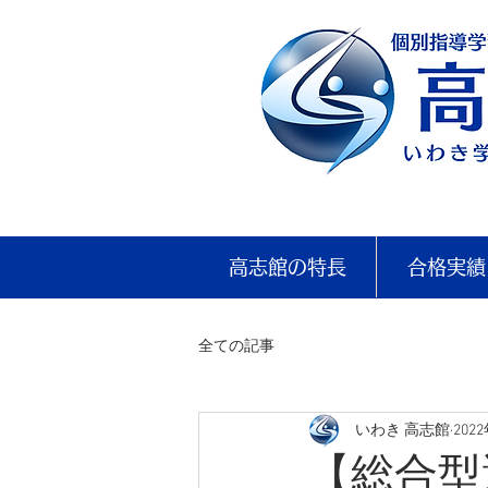
高志館の特長
合格実績
全ての記事
いわき 高志館
202
【総合型