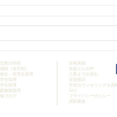
【高校生・高卒浪人生向け夏
【夏
期講習】
科】
志館の特長
合格実績
備校（全日制）
生徒さんの声
校生・高専生指導
入塾までの流れ
学生指導
全統模試
学生指導
学習カウンセリング＆資
Q&A
庭教師指導
プライバシーポリシー
情報ブログ
講師募集