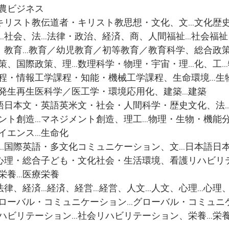
農ビジネス
キリスト教伝道者・キリスト教思想・文化、文…文化歴
…社会、法…法律・政治、経済、商、人間福祉…社会福
、教育…教育／幼児教育／初等教育／教育科学、総合政
策、国際政策、理…数理科学・物理・宇宙・理…化、工
程・情報工学課程・知能・機械工学課程、生命環境…生
発生再生医科学／医工学・環境応用化、建築…建築
語日本文・英語英米文・社会・人間科学・歴史文化、法
ント創造…マネジメント創造、理工…物理・生物・機能
イエンス…生命化
…国際英語・多文化コミュニケーション、文…日本語日
心理・総合子ども・文化社会・生活環境、看護リハビリ
栄養…医療栄養
法律、経済…経済、経営…経営、人文…人文、心理…心理
ローバル・コミュニケーション…グローバル・コミュニ
ハビリテーション…社会リハビリテーション、栄養…栄