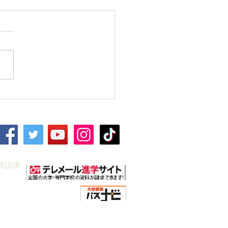
期講習｜中3生対象｜5教
料請求