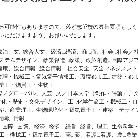
る可能性もありますので、必ず志望校の募集要項もしくは
いただけますよう、お願いいたします。
政治、文…総合人文、経済…経済、商…商、社会…社会／
ステムデザイン、政策創造…政策、政策創造…国際アジ
健康、総合情報…総合情報、社会安全…安全マネジメン
物理・機械工・電気電子情報工、環境都市工…建築・都
学工・物質工・生物工
際／グローバル、文芸…文／日本文学（創作・評論）、
・文化・歴史・文化デザイン、工…化学生命工・機械工・
築。産業理工…生物環境化・電気電子工・建築・デザイ
情報…情報
、国際…国際、経済…経済、経営…経営、理工…生命科学
工・機械工・電気電子工、薬…薬、看護…看護、農…農