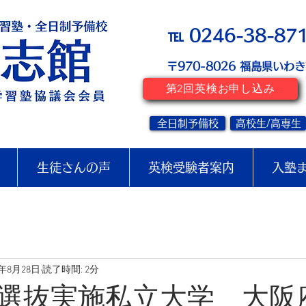
℡ 0246-38-87
〒970-8026
​福島県いわ
第2回英検お申し込み
全日制予備校
高校生/高専生
生徒さんの声
英検受験者案内
入塾
2年8月28日
読了時間: 2分
選抜実施私立大学 大阪