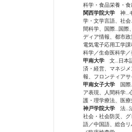
科学・食品栄養・食
関西学院大学
　神…
学・文学言語、社会
間科学、国際…国際
ディア情報、都市政
電気電子応用工学課
科学／生命医科学／
甲南大学　
文…日本
済・経営、マネジメ
報、フロンティアサ
甲南女子大学
　国際
ア表現、人間科学…
護・理学療法、医療
神戸学院大学
　法…
社会・社会防災、グ
語／中国語、総合リ