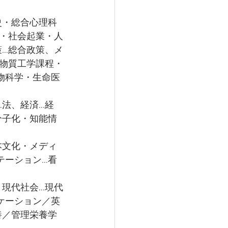
史・総合心理科
祉・社会起業・人
策…総合政策、メ
…物質工学課程・
物科学・生命医
…法、経済…経
分子化・知能情
本文化・メディ
テーション…看
、現代社会…現代
ケーション／英
養／管理栄養学