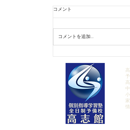
コメント
コメントを追加…
【9/27(日)英検受付中❘英検
利用大学受験最後のチャン
ス】
高
予
高
中
小
家
​