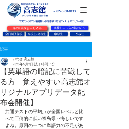
お問い合せ
℡ 0246-38-8715
〒970-8026
​福島県いわき市平２町目７-２ ヤマニビル４階
第2回英検お申し込み
英検お申し込み済の方へ
全日制予備校
高校生/高専生
中学生
小学生
記事
いわき 高志館
2025年5月2日
読了時間: 1分
【英単語の暗記に苦戦して
る方｜覚えやすい高志館オ
リジナルアプリデータ配
布会開催】
共通テストの平均点が全国レベルと比
べて圧倒的に低い福島県‥悔しいです
よね。原因の一つに単語力の不足があ