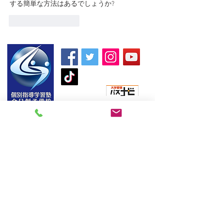
する簡単な方法はあるでしょうか?
いいね！
返信
朝日新聞社主催
〒970-8026
​福島県いわき市平2町目7-2 ヤマニビル4階
高志館の特長
合格実績
予備校（全日制）
生徒さんの声
高校生・高専生指
入塾までの流れ