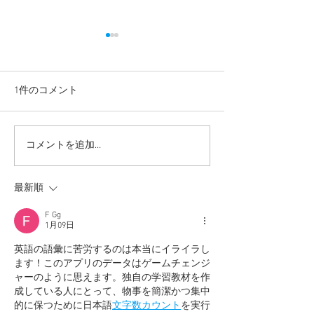
1件のコメント
コメントを追加…
【高校生・高卒浪人生向
【夏期講習｜中
け夏期講習】
5教科】
最新順
F Gg
1月09日
英語の語彙に苦労するのは本当にイライラし
ます！このアプリのデータはゲームチェンジ
ャーのように思えます。独自の学習教材を作
成している人にとって、物事を簡潔かつ集中
的に保つために日本語
文字数カウント
を実行