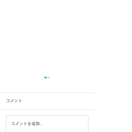
コメント
コメントを追加…
【高校生・高卒浪人生向
【夏期講習｜中