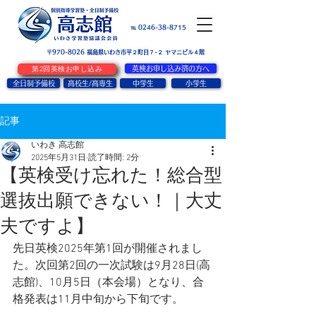
お問い合せ
℡ 0246-38-8715
〒970-8026
​福島県いわき市平２町目７-２ ヤマニビル４階
第2回英検お申し込み
英検お申し込み済の方へ
全日制予備校
高校生/高専生
中学生
小学生
記事
いわき 高志館
2025年5月31日
読了時間: 2分
【英検受け忘れた！総合型
選抜出願できない！｜大丈
夫ですよ】
先日英検2025年第1回が開催されまし
た。次回第2回の一次試験は9月28日(高
志館)、10月5日（本会場）となり、合
格発表は11月中旬から下旬です。