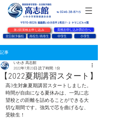
お問い合せ
℡ 0246-38-8715
〒970-8026
​福島県いわき市平２町目７-２ ヤマニビル４階
第2回英検お申し込み
英検お申し込み済の方へ
全日制予備校
高校生/高専生
中学生
小学生
記事
いわき 高志館
2022年7月23日
読了時間: 1分
【2022夏期講習スタート】
高3生対象夏期講習スタートしました。
時間が自由になる夏休みは、一気に志
望校との距離を詰めることができる大
切な期間です。強気で芯を曲げるな、
受験生！