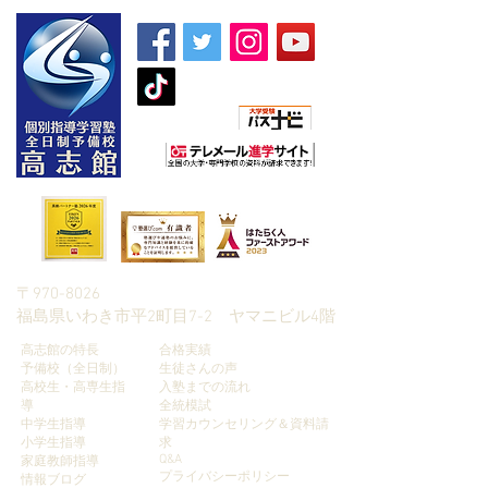
朝日新聞社主催
〒970-8026
​福島県いわき市平2町目7-2 ヤマニビル4階
高志館の特長
合格実績
予備校（全日制）
生徒さんの声
高校生・高専生指
入塾までの流れ
導
全統模試
中学生指導
学習カウンセリング＆資料請
小学生指導
求
Q&A
家庭教師指導
プライバシーポリシー
​情報ブログ