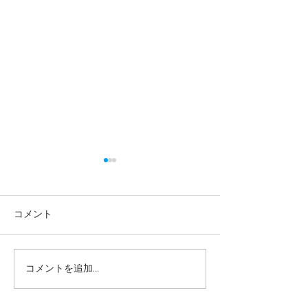
コメント
コメントを追加…
【高校生・高卒浪人生向
【夏期講習｜中
け夏期講習】
5教科】