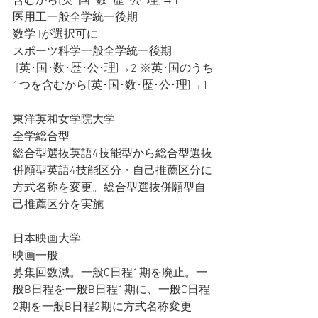
含むから[英･国･数･歴･公･理]→1
医用工一般全学統一後期
数学 Iが選択可に
スポーツ科学一般全学統一後期
 [英･国･数･歴･公･理]→2 ※英･国のうち
1つを含むから[英･国･数･歴･公･理]→1
東洋英和女学院大学
全学総合型
総合型選抜英語4技能型から総合型選抜
併願型英語4技能区分・自己推薦区分に
方式名称を変更。総合型選抜併願型自
己推薦区分を実施
日本映画大学
映画一般
募集回数減。一般C日程1期を廃止。一
般B日程を一般B日程1期に、一般C日程
2期を一般B日程2期に方式名称変更