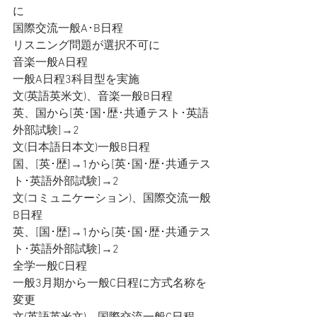
に
国際交流一般A･B日程
リスニング問題が選択不可に
音楽一般A日程
一般A日程3科目型を実施
文(英語英米文)、音楽一般B日程
英、国から[英･国･歴･共通テスト･英語
外部試験]→2
文(日本語日本文)一般B日程
国、[英･歴]→1から[英･国･歴･共通テス
ト･英語外部試験]→2
文(コミュニケーション)、国際交流一般
B日程
英、[国･歴]→1から[英･国･歴･共通テス
ト･英語外部試験]→2
全学一般C日程
一般3月期から一般C日程に方式名称を
変更