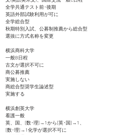
文(英語英米文)、国際交流一般C日程
全学共通テスト前･後期
英語外部試験利用が可に
全学総合型
秋期特別入試、公募制推薦から総合型
選抜に方式名称を変更
横浜商科大学
一般B日程
古文が選択不可に
商公募推薦
実施しない
商総合型奨学生論述型
実施する
横浜創英大学
看護一般
英、国、[数･理]→1から[英･国]→1、
[数･理]→1化学が選択不可に