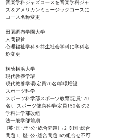
音楽学科ジャズコースを音楽学科ジャ
ズ＆アメリカンミュージックコースに
コース名称変更
田園調布学園大学
人間福祉
心理福祉学科を共生社会学科に学科名
称変更
桐蔭横浜大学
現代教養学環
現代教養学環(定員70名)学環増設
スポーツ科学
スポーツ科学部スポーツ教育(定員120
名)、スポーツ健康科学(定員150名)の2
学科に学部改組
法一般学部前期
 [英･国･歴･公･総合問題]→2 ※国･総合
問題 I、歴･公･総合問題 IIの組合せ不可