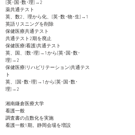
[英･国･数･理]→2
薬共通テスト
英、数2、理から化、[英･数･物･生]→1
英語リスニングを削除
保健医療共通テスト
共通テスト2期を廃止
保健医療(看護)共通テスト
英、国、[数･理]→1から[英･国･数･
理]→2
保健医療(リハビリテーション)共通テス
ト
英、[国･数･理]→1から[英･国･数･
理]→2
湘南鎌倉医療大学
看護一般
調査書の点数化を実施
看護一般1期。静岡会場を増設