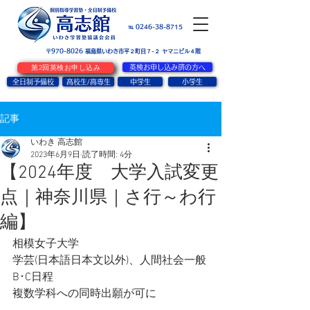
お問い合せ
℡ 0246-38-8715
〒970-8026
​福島県いわき市平２町目７-２ ヤマニビル４階
第2回英検お申し込み
英検お申し込み済の方へ
全日制予備校
高校生/高専生
中学生
小学生
記事
いわき 高志館
2023年6月9日
読了時間: 4分
【2024年度 大学入試変更
点｜神奈川県｜さ行～わ行
編】
相模女子大学
学芸(日本語日本文以外)、人間社会一般
B･C日程
複数学科への同時出願が可に