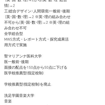
 [英･国･数･理]→2から[英･数･理･総合･
情]→2
工(総合デザイン･人間環境)一般前･後期
 [英･国･数･理]→2 ※英･理の組み合わせ
不可から[英･国･数･理]→2 ※英･理の組
み合わせ不可
全学総合型
MWS方式・レポート方式・探究成果活
用方式で実施
聖マリアンナ医科大学
医一般前･後期
面接の配点を150点から50点に下げる
医学校推薦型(指定校制)
学校推薦型(指定校制)を廃止
洗足学園音楽大学
音楽