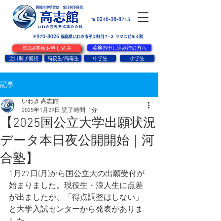
お問い合せ
℡ 0246-38-8715
〒970-8026
​福島県いわき市平２町目７-２ ヤマニビル４階
第2回英検お申し込み
英検お申し込み済の方へ
全日制予備校
高校生/高専生
中学生
小学生
記事
いわき 高志館
2025年1月29日
読了時間: 1分
【2025国公立大学出願状況
データ本日夜公開開始｜河
合塾】
1月27日(月)から国公立大の出願受付が
始まりました。現役生・浪人生に点差
が出ましたが、「得点調整はしない」
と大学入試センターから発表がありま