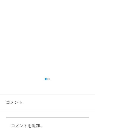
コメント
コメントを追加…
【高校生・高卒浪人生向
【夏期講習｜中