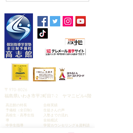
け夏期講習】
5教科】
朝日新聞社主催
〒970-8026
​福島県いわき市平2町目7-2 ヤマニビル4階
高志館の特長
合格実績
予備校（全日制）
生徒さんの声
高校生・高専生指
入塾までの流れ
導
全統模試
中学生指導
学習カウンセリング＆資料請
小学生指導
求