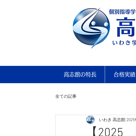
高志館の特長
合格実績
全ての記事
いわき 高志館
202
【202