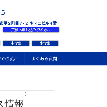
お問い合せ
15
き市平２町目７-２ ヤマニビル４階
英検お申し込み済の方へ
中学生
小学生
までの流れ
よくある質問
ス情報