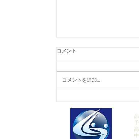
コメント
コメントを追加…
【9/27(日)英検受付中❘英検
利用大学受験最後のチャン
ス】
高
予
高
中