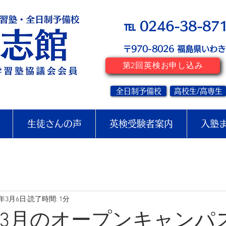
℡ 0246-38-87
〒970-8026
​福島県いわ
第2回英検お申し込み
全日制予備校
高校生/高専生
生徒さんの声
英検受験者案内
入塾
5年3月6日
読了時間: 1分
5 3月のオープンキャンパ