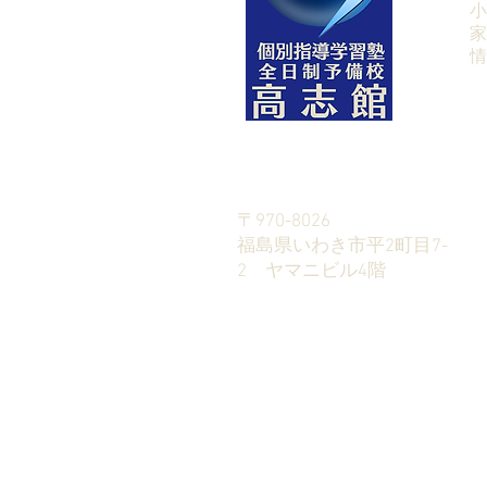
小
家
​
〒970-8026
​福島県いわき市平2町目7-
2 ヤマニビル4階