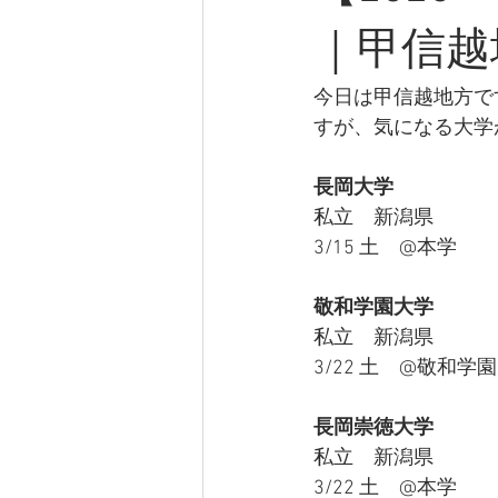
｜甲信越
今日は甲信越地方で
すが、気になる大学
長岡大学
私立　新潟県
3/15 土　@本学
敬和学園大学
私立　新潟県
3/22 土　@敬和
長岡崇徳大学
私立　新潟県
3/22 土　@本学　