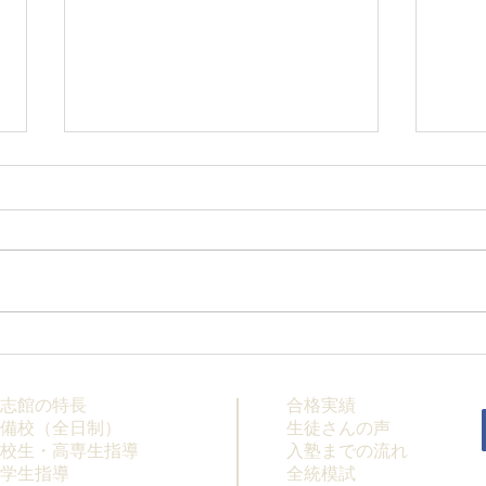
【高校生・高卒浪人生向け夏
【夏
期講習】
科】
志館の特長
合格実績
備校（全日制）
生徒さんの声
校生・高専生指導
入塾までの流れ
学生指導
全統模試