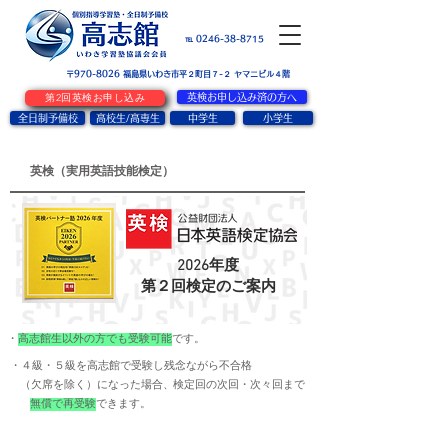
お問い合せ
℡ 0246-38-8715
〒970-8026
​福島県いわき市平２町目７-２ ヤマニビル４階
第2回英検お申し込み
英検お申し込み済の方へ
全日制予備校
高校生/高専生
中学生
小学生
英検（
実用英語技能検定）
2026年度
第２回検定のご案内
・
高志館生以外の方でも受験可能
です。
・４級・５級を高志館で受験し残念ながら不合格
（欠席を除く）になった場合、
検定回の次回・次々回まで
無償で再受験
できます。