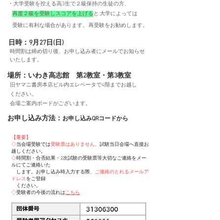
・大学受験を控える高3生で２級保持の生徒の方、
再度２級を受験しスコアを上げる
と
大学によっては
受験に有利な場合があります。
再受験をお勧めします。
日時：9月27日(日)
時間割は締め切り後、お申し込み者にメールでお知らせ
いたします。
場所：いわき高志館 第2教室・第3教室
旧ヤマニ書房本店ビル内エレベータで4階までお越し
ください。
会場ご案内ボードがございます。
​お申し込み方法：
お申し込みQRコードから
​
【重要】
◇
当会場受験では
受験票はありません。
試験当日会場へ直接お
越しください。
◇
時間割・合否結果・2次試験の受験票等大切なご連絡をメー
ルにてご連絡いた
​ します。お申し込み時入力する際、
ご連絡のとれるメールア
ドレス
をご登録
ください。
◇
受験者の今後の流れは
こちら