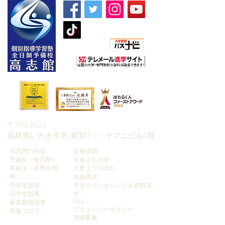
朝日新聞社主催
〒970-8026
​福島県いわき市平2町目7-2 ヤマニビル4階
高志館の特長
合格実績
予備校（全日制）
生徒さんの声
高校生・高専生指
入塾までの流れ
導
全統模試
中学生指導
学習カウンセリング＆資料請
小学生指導
求
Q&A
家庭教師指導
プライバシーポリシー
​情報ブログ
講師募集