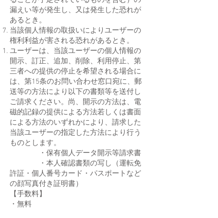
ることが予定されているものを含む）の
漏えい等が発生し、又は発生した恐れが
あるとき。
当該個人情報の取扱いによりユーザーの
権利利益が害される恐れがあるとき。
ユーザーは、当該ユーザーの個人情報の
開示、訂正、追加、削除、利用停止、第
三者への提供の停止を希望される場合に
は、第15条のお問い合わせ窓口宛に、郵
送等の方法により以下の書類等を送付し
ご請求ください。尚、開示の方法は、電
磁的記録の提供による方法若しくは書面
による方法のいずれかにより、請求した
当該ユーザーの指定した方法により行う
ものとします。​
・保有個人データ開示等請求書
・本人確認書類の写し（運転免
許証・個人番号カード・パスポートなど
の顔写真付き証明書）
【手数料】
・無料