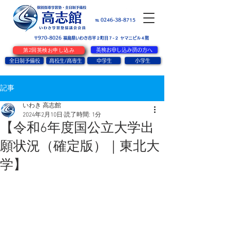
お問い合せ
℡ 0246-38-8715
〒970-8026
​福島県いわき市平２町目７-２ ヤマニビル４階
第2回英検お申し込み
英検お申し込み済の方へ
全日制予備校
高校生/高専生
中学生
小学生
記事
いわき 高志館
2024年2月10日
読了時間: 1分
【令和6年度国公立大学出
願状況（確定版）｜東北大
学】