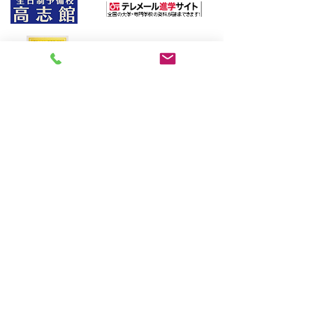
朝日新聞社主催
〒970-8026
​福島県いわき市平2町目7-2 ヤマニビル4階
高志館の特長
合格実績
予備校（全日制）
生徒さんの声
高校生・高専生指
入塾までの流れ
導
全統模試
中学生指導
学習カウンセリング＆資料請
小学生指導
求
Q&A
家庭教師指導
プライバシーポリシー
​情報ブログ
講師募集
© 2019 KOUSHIKAN, RUDOLPH CO.,LTD.