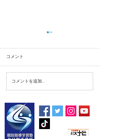
コメント
コメントを追加…
【高校生・高卒浪人生向
【夏期講習｜中
け夏期講習】
5教科】